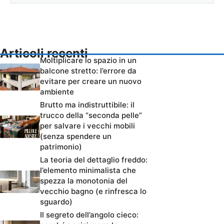
Articoli recenti
Moltiplicare lo spazio in un
balcone stretto: l’errore da
evitare per creare un nuovo
ambiente
Brutto ma indistruttibile: il
trucco della “seconda pelle”
per salvare i vecchi mobili
(senza spendere un
patrimonio)
La teoria del dettaglio freddo:
l’elemento minimalista che
spezza la monotonia del
vecchio bagno (e rinfresca lo
sguardo)
Il segreto dell’angolo cieco: