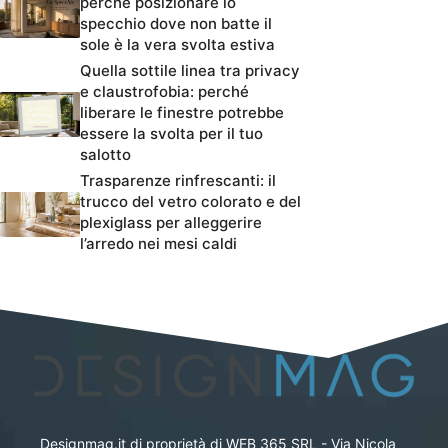
perché posizionare lo
specchio dove non batte il
sole è la vera svolta estiva
Quella sottile linea tra privacy
e claustrofobia: perché
liberare le finestre potrebbe
essere la svolta per il tuo
salotto
Trasparenze rinfrescanti: il
trucco del vetro colorato e del
plexiglass per alleggerire
l’arredo nei mesi caldi
Designmag.it di proprietà di WEB 365 SRL - Via Nicola