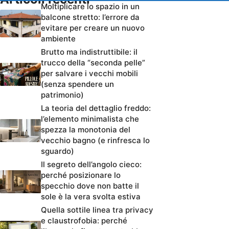
Moltiplicare lo spazio in un
balcone stretto: l’errore da
evitare per creare un nuovo
ambiente
Brutto ma indistruttibile: il
trucco della “seconda pelle”
per salvare i vecchi mobili
(senza spendere un
patrimonio)
La teoria del dettaglio freddo:
l’elemento minimalista che
spezza la monotonia del
vecchio bagno (e rinfresca lo
sguardo)
Il segreto dell’angolo cieco:
perché posizionare lo
specchio dove non batte il
sole è la vera svolta estiva
Quella sottile linea tra privacy
e claustrofobia: perché