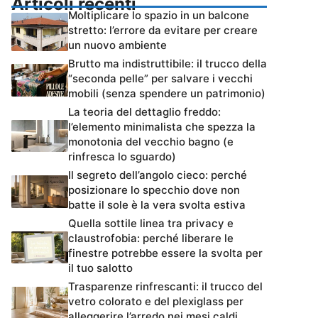
Articoli recenti
Moltiplicare lo spazio in un balcone
stretto: l’errore da evitare per creare
un nuovo ambiente
Brutto ma indistruttibile: il trucco della
“seconda pelle” per salvare i vecchi
mobili (senza spendere un patrimonio)
La teoria del dettaglio freddo:
l’elemento minimalista che spezza la
monotonia del vecchio bagno (e
rinfresca lo sguardo)
Il segreto dell’angolo cieco: perché
posizionare lo specchio dove non
batte il sole è la vera svolta estiva
Quella sottile linea tra privacy e
claustrofobia: perché liberare le
finestre potrebbe essere la svolta per
il tuo salotto
Trasparenze rinfrescanti: il trucco del
vetro colorato e del plexiglass per
alleggerire l’arredo nei mesi caldi