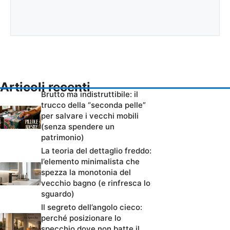
Articoli recenti
Brutto ma indistruttibile: il
trucco della “seconda pelle”
per salvare i vecchi mobili
(senza spendere un
patrimonio)
La teoria del dettaglio freddo:
l’elemento minimalista che
spezza la monotonia del
vecchio bagno (e rinfresca lo
sguardo)
Il segreto dell’angolo cieco:
perché posizionare lo
specchio dove non batte il