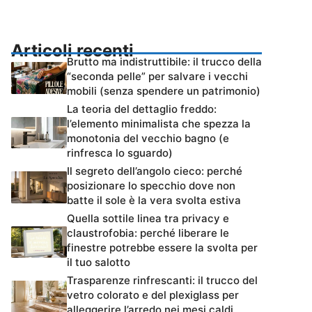
Articoli recenti
Brutto ma indistruttibile: il trucco della
“seconda pelle” per salvare i vecchi
mobili (senza spendere un patrimonio)
La teoria del dettaglio freddo:
l’elemento minimalista che spezza la
monotonia del vecchio bagno (e
rinfresca lo sguardo)
Il segreto dell’angolo cieco: perché
posizionare lo specchio dove non
batte il sole è la vera svolta estiva
Quella sottile linea tra privacy e
claustrofobia: perché liberare le
finestre potrebbe essere la svolta per
il tuo salotto
Trasparenze rinfrescanti: il trucco del
vetro colorato e del plexiglass per
alleggerire l’arredo nei mesi caldi