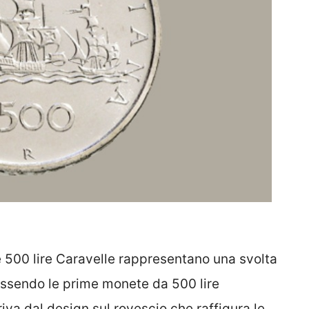
le 500 lire Caravelle rappresentano una svolta
essendo le prime monete da 500 lire
iva dal design sul rovescio che raffigura le