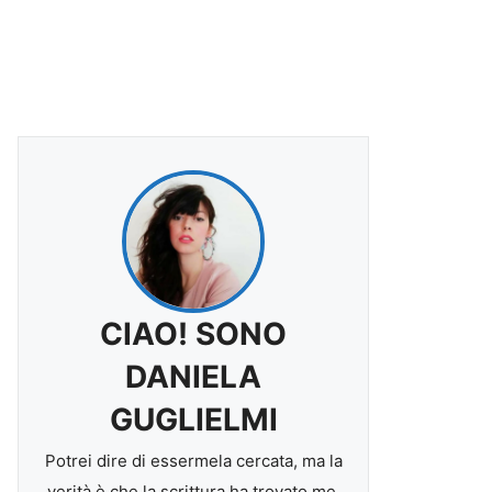
CIAO! SONO
DANIELA
GUGLIELMI
Potrei dire di essermela cercata, ma la
verità è che la scrittura ha trovato me.