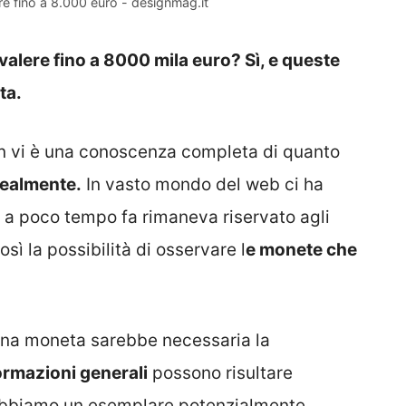
e fino a 8.000 euro - designmag.it
alere fino a 8000 mila euro? Sì, e queste
ta.
on vi è una conoscenza completa di quanto
realmente.
In vasto mondo del web ci ha
o a poco tempo fa rimaneva riservato agli
sì la possibilità di osservare l
e monete che
 una moneta sarebbe necessaria la
ormazioni generali
possono risultare
i abbiamo un esemplare potenzialmente