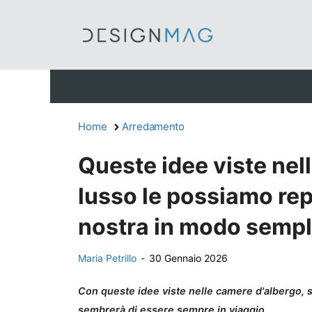
Vai
al
contenuto
Home
Arredamento
Queste idee viste nel
lusso le possiamo rep
nostra in modo sempl
Maria Petrillo
-
30 Gennaio 2026
Con queste idee viste nelle camere d'albergo, si
sembrerà di essere sempre in viaggio.