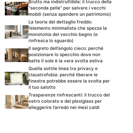
Brutto ma indistruttibile: il trucco della
“seconda pelle” per salvare i vecchi
mobili (senza spendere un patrimonio)
La teoria del dettaglio freddo:
l’elemento minimalista che spezza la
monotonia del vecchio bagno (e
rinfresca lo sguardo)
Il segreto dell’angolo cieco: perché
posizionare lo specchio dove non
batte il sole è la vera svolta estiva
Quella sottile linea tra privacy e
claustrofobia: perché liberare le
finestre potrebbe essere la svolta per
il tuo salotto
Trasparenze rinfrescanti: il trucco del
vetro colorato e del plexiglass per
alleggerire l’arredo nei mesi caldi