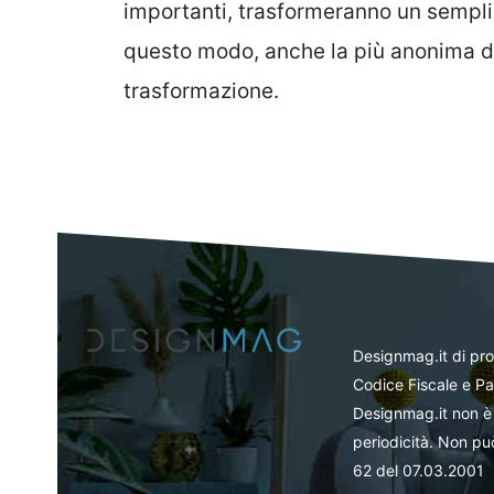
importanti, trasformeranno un semplic
questo modo, anche la più anonima de
trasformazione.
Designmag.it di pr
Codice Fiscale e Pa
Designmag.it non è 
periodicità. Non può
62 del 07.03.2001