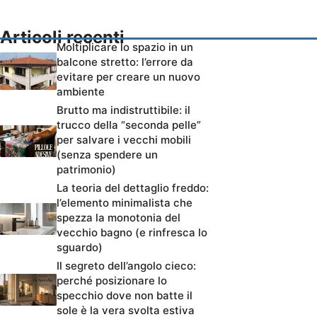
Articoli recenti
Moltiplicare lo spazio in un
balcone stretto: l’errore da
evitare per creare un nuovo
ambiente
Brutto ma indistruttibile: il
trucco della “seconda pelle”
per salvare i vecchi mobili
(senza spendere un
patrimonio)
La teoria del dettaglio freddo:
l’elemento minimalista che
spezza la monotonia del
vecchio bagno (e rinfresca lo
sguardo)
Il segreto dell’angolo cieco:
perché posizionare lo
specchio dove non batte il
sole è la vera svolta estiva