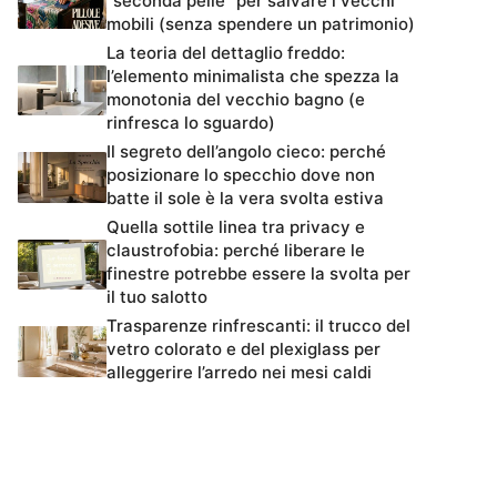
“seconda pelle” per salvare i vecchi
mobili (senza spendere un patrimonio)
La teoria del dettaglio freddo:
l’elemento minimalista che spezza la
monotonia del vecchio bagno (e
rinfresca lo sguardo)
Il segreto dell’angolo cieco: perché
posizionare lo specchio dove non
batte il sole è la vera svolta estiva
Quella sottile linea tra privacy e
claustrofobia: perché liberare le
finestre potrebbe essere la svolta per
il tuo salotto
Trasparenze rinfrescanti: il trucco del
vetro colorato e del plexiglass per
alleggerire l’arredo nei mesi caldi