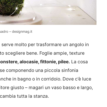
uadro – designmag.it
 serve molto per trasformare un angolo in
o scegliere bene. Foglie ampie, texture
nstere, alocasie, fittonie, pilee.
La cosa
esse componendo una piccola sinfonia
nche in bagno o in corridoio. Dove c’è luce
tenitore giusto – magari un vaso basso e largo,
o cambia tutta la stanza.