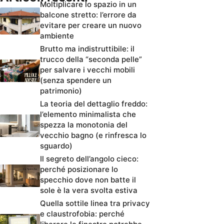
Moltiplicare lo spazio in un
balcone stretto: l’errore da
evitare per creare un nuovo
ambiente
Brutto ma indistruttibile: il
trucco della “seconda pelle”
per salvare i vecchi mobili
(senza spendere un
patrimonio)
La teoria del dettaglio freddo:
l’elemento minimalista che
spezza la monotonia del
vecchio bagno (e rinfresca lo
sguardo)
Il segreto dell’angolo cieco:
perché posizionare lo
specchio dove non batte il
sole è la vera svolta estiva
Quella sottile linea tra privacy
e claustrofobia: perché