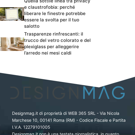
Quella sottile linea tra privacy
e claustrofobia: perché
liberare le finestre potrebbe
essere la svolta per il tuo
salotto
Trasparenze rinfrescanti: il
trucco del vetro colorato e del
plexiglass per alleggerire
l’arredo nei mesi caldi
Designmag.it di proprietà di WEB 365 SRL - Via Nicola
Marchese 10, 00141 Roma (RM) - Codice Fiscale e Partita
I.V.A. 12279101005
Designmag.it non è una testata giornalistica, in quanto