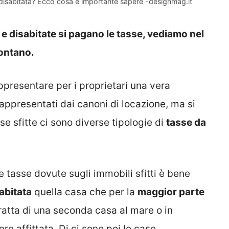
 disabitata? Ecco cosa è importante sapere -designmag.it
e e disabitate si pagano le tasse, vediamo nel
ontano.
presentare per i proprietari una vera
rappresentati dai canoni di locazione, ma si
se sfitte ci sono diverse tipologie di
tasse da
e tasse dovute sugli immobili sfitti è bene
abitata
quella casa che per la
maggior parte
tratta di una seconda casa al mare o in
e affittata. Di ci sono poi le case