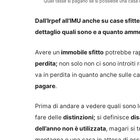
Quali tasse si pagano se si possiede una casa
Dall’Irpef all’IMU anche su case sfitt
dettaglio quali sono e a quanto amm
Avere un
immobile sfitto
potrebbe rap
perdita;
non solo non ci sono introiti 
va in perdita in quanto anche sulle ca
pagare
.
Prima di andare a vedere quali sono l
fare delle
distinzioni;
si definisce
dis
dell’anno non è utilizzata
, magari si 
montagna o una casa in attesa di esser