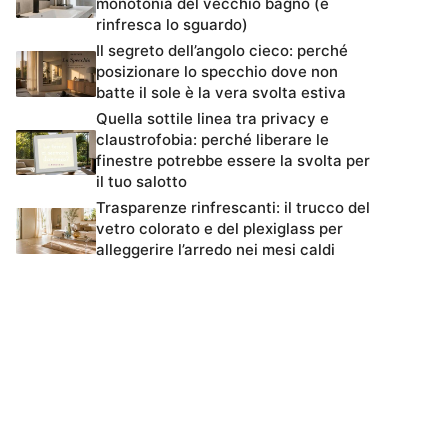
monotonia del vecchio bagno (e
rinfresca lo sguardo)
Il segreto dell’angolo cieco: perché
posizionare lo specchio dove non
batte il sole è la vera svolta estiva
Quella sottile linea tra privacy e
claustrofobia: perché liberare le
finestre potrebbe essere la svolta per
il tuo salotto
Trasparenze rinfrescanti: il trucco del
vetro colorato e del plexiglass per
alleggerire l’arredo nei mesi caldi