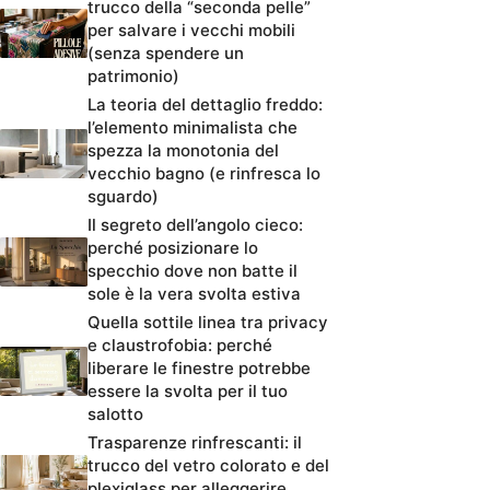
trucco della “seconda pelle”
per salvare i vecchi mobili
(senza spendere un
patrimonio)
La teoria del dettaglio freddo:
l’elemento minimalista che
spezza la monotonia del
vecchio bagno (e rinfresca lo
sguardo)
Il segreto dell’angolo cieco:
perché posizionare lo
specchio dove non batte il
sole è la vera svolta estiva
Quella sottile linea tra privacy
e claustrofobia: perché
liberare le finestre potrebbe
essere la svolta per il tuo
salotto
Trasparenze rinfrescanti: il
trucco del vetro colorato e del
plexiglass per alleggerire