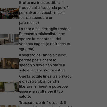
Brutto ma indistruttibile: il
trucco della “seconda pelle”
per salvare i vecchi mobili
(senza spendere un
patrimonio)
La teoria del dettaglio freddo:
l’elemento minimalista che
spezza la monotonia del
vecchio bagno (e rinfresca lo
sguardo)
Il segreto dell’angolo cieco:
perché posizionare lo
specchio dove non batte il
sole è la vera svolta estiva
Quella sottile linea tra privacy
e claustrofobia: perché
liberare le finestre potrebbe
essere la svolta per il tuo
salotto
Trasparenze rinfrescanti: il