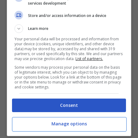
che sono ormai fuori moda.
I colori sono
services development
altri elementi distintivi dei divani che però
Store and/or access information on a device
nel 2025 cambiano radicalmente: dai soliti
Learn more
toni neutri (bianco e beige) si passa invece
Your personal data will be processed and information from
ai colori (verde, giallo, frutti di bosco) per
your device (cookies, unique identifiers, and other device
data) may be stored by, accessed by and shared with 319
un’esplosione e un accento di colore anche
partners, or used specifically by this site. We and our partners
may use precise geolocation data.
List of partners.
nell’ambiente più minimal e asettico.
Some vendors may process your personal data on the basis
Invece, per ciò che concerne i tessuti,
nel
of legitimate interest, which you can object to by managing
your options below. Look for a link at the bottom of this page
2025 torna prepotentemente in auge il
or in the site menu to manage or withdraw consent in privacy
and cookie settings.
velluto
, materiale lussuoso, resistente e
facile da pulire.
Consent
In definitiva, per essere al passo con le
Manage options
tendenze del 2025 secondo gli interior