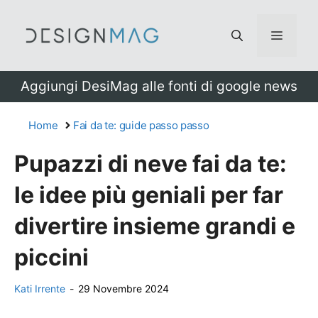
Vai
al
Menu
contenuto
Aggiungi DesiMag alle fonti di google news
Home
Fai da te: guide passo passo
Pupazzi di neve fai da te:
le idee più geniali per far
divertire insieme grandi e
piccini
Kati Irrente
-
29 Novembre 2024