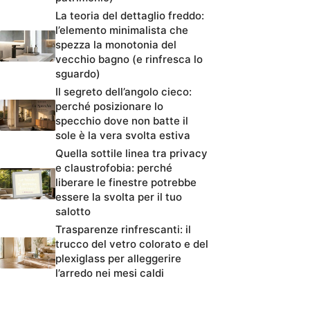
La teoria del dettaglio freddo:
l’elemento minimalista che
spezza la monotonia del
vecchio bagno (e rinfresca lo
sguardo)
Il segreto dell’angolo cieco:
perché posizionare lo
specchio dove non batte il
sole è la vera svolta estiva
Quella sottile linea tra privacy
e claustrofobia: perché
liberare le finestre potrebbe
essere la svolta per il tuo
salotto
Trasparenze rinfrescanti: il
trucco del vetro colorato e del
plexiglass per alleggerire
l’arredo nei mesi caldi