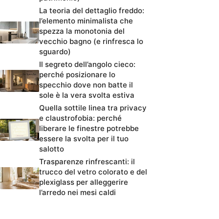
La teoria del dettaglio freddo:
l’elemento minimalista che
spezza la monotonia del
vecchio bagno (e rinfresca lo
sguardo)
Il segreto dell’angolo cieco:
perché posizionare lo
specchio dove non batte il
sole è la vera svolta estiva
Quella sottile linea tra privacy
e claustrofobia: perché
liberare le finestre potrebbe
essere la svolta per il tuo
salotto
Trasparenze rinfrescanti: il
trucco del vetro colorato e del
plexiglass per alleggerire
l’arredo nei mesi caldi