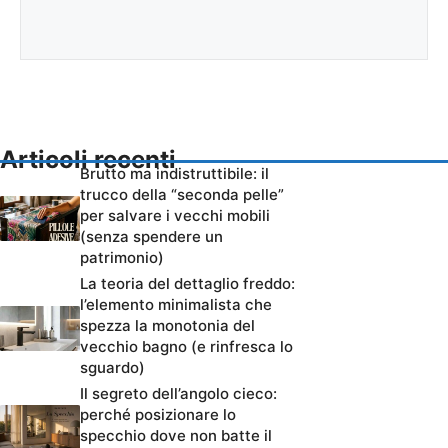
Articoli recenti
Brutto ma indistruttibile: il
trucco della “seconda pelle”
per salvare i vecchi mobili
(senza spendere un
patrimonio)
La teoria del dettaglio freddo:
l’elemento minimalista che
spezza la monotonia del
vecchio bagno (e rinfresca lo
sguardo)
Il segreto dell’angolo cieco:
perché posizionare lo
specchio dove non batte il