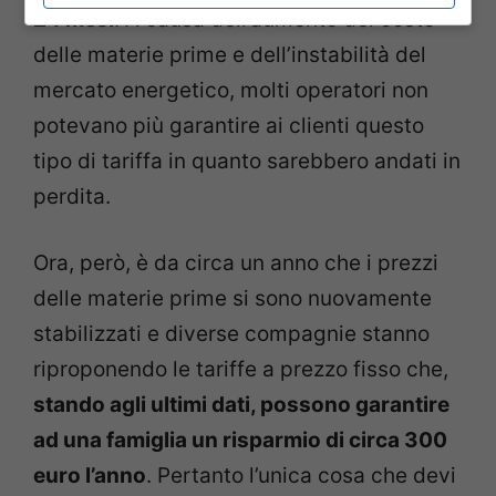
24 mesi
. A causa dell’aumento del costo
delle materie prime e dell’instabilità del
mercato energetico, molti operatori non
potevano più garantire ai clienti questo
tipo di tariffa in quanto sarebbero andati in
perdita.
Ora, però, è da circa un anno che i prezzi
delle materie prime si sono nuovamente
stabilizzati e diverse compagnie stanno
riproponendo le tariffe a prezzo fisso che,
stando agli ultimi dati, possono garantire
ad una famiglia un risparmio di circa 300
euro l’anno
. Pertanto l’unica cosa che devi