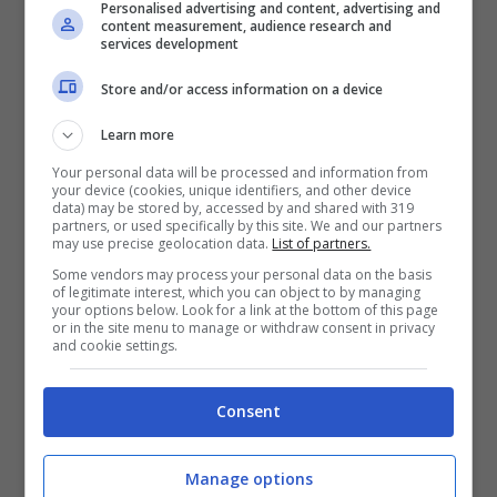
Personalised advertising and content, advertising and
Pertanto ora i fornitori di luce e gas hanno
content measurement, audience research and
services development
iniziato a darsi battaglia e a riproporre le
Store and/or access information on a device
care tariffe a prezzo fisso
che per due
anni sembravano essere scomparse nel
Learn more
nulla o finite nel dimenticatoio. Infatti
Your personal data will be processed and information from
your device (cookies, unique identifiers, and other device
esistono due diverse tipologie di offerte:
data) may be stored by, accessed by and shared with 319
partners, or used specifically by this site. We and our partners
quelle a prezzo fisso e quelle a prezzo
may use precise geolocation data.
List of partners.
variabile.
Some vendors may process your personal data on the basis
of legitimate interest, which you can object to by managing
your options below. Look for a link at the bottom of this page
or in the site menu to manage or withdraw consent in privacy
Le prime, solitamente, sono più
and cookie settings.
vantaggiose soprattutto per le famiglie
numerose e per chi passa molte ore in
Consent
casa e usa molti
elettrodomestici
in quanto
Manage options
permettono di bloccare le tariffe per 12 o