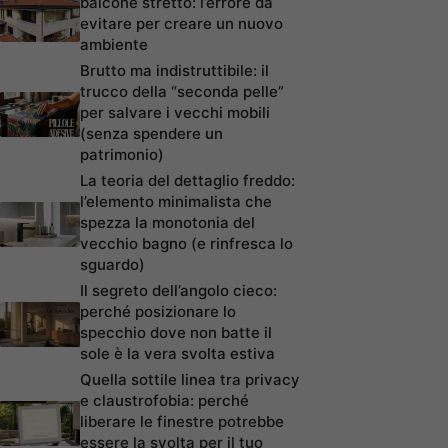
balcone stretto: l’errore da
evitare per creare un nuovo
ambiente
Brutto ma indistruttibile: il
trucco della “seconda pelle”
per salvare i vecchi mobili
(senza spendere un
patrimonio)
La teoria del dettaglio freddo:
l’elemento minimalista che
spezza la monotonia del
vecchio bagno (e rinfresca lo
sguardo)
Il segreto dell’angolo cieco:
perché posizionare lo
specchio dove non batte il
sole è la vera svolta estiva
Quella sottile linea tra privacy
e claustrofobia: perché
liberare le finestre potrebbe
essere la svolta per il tuo