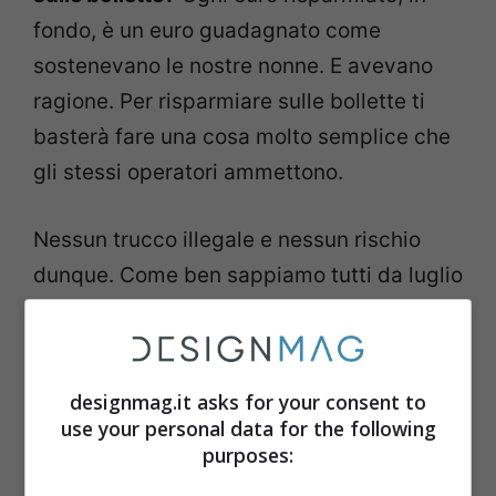
fondo, è un euro guadagnato come
sostenevano le nostre nonne. E avevano
ragione. Per risparmiare sulle bollette ti
basterà fare una cosa molto semplice che
gli stessi operatori ammettono.
Nessun trucco illegale e nessun rischio
dunque. Come ben sappiamo tutti da luglio
è diventato obbligatorio per tutti – tranne
per le persone economicamente in
difficoltà che fruiscono dei bonus specifici
designmag.it asks for your consent to
– il passaggio al mercato libero. E
mercato
use your personal data for the following
libero vuol dire una cosa: concorrenza!
purposes: