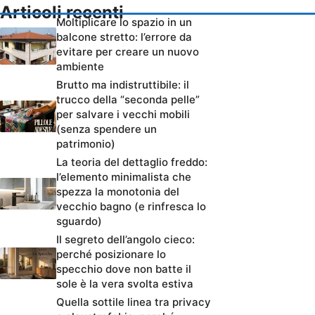
Articoli recenti
Moltiplicare lo spazio in un
balcone stretto: l’errore da
evitare per creare un nuovo
ambiente
Brutto ma indistruttibile: il
trucco della “seconda pelle”
per salvare i vecchi mobili
(senza spendere un
patrimonio)
La teoria del dettaglio freddo:
l’elemento minimalista che
spezza la monotonia del
vecchio bagno (e rinfresca lo
sguardo)
Il segreto dell’angolo cieco:
perché posizionare lo
specchio dove non batte il
sole è la vera svolta estiva
Quella sottile linea tra privacy