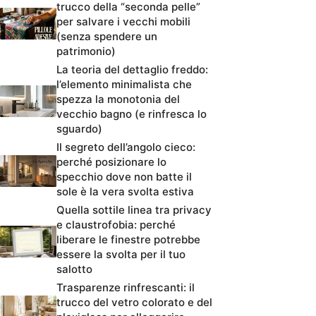
trucco della “seconda pelle”
per salvare i vecchi mobili
(senza spendere un
patrimonio)
La teoria del dettaglio freddo:
l’elemento minimalista che
spezza la monotonia del
vecchio bagno (e rinfresca lo
sguardo)
Il segreto dell’angolo cieco:
perché posizionare lo
specchio dove non batte il
sole è la vera svolta estiva
Quella sottile linea tra privacy
e claustrofobia: perché
liberare le finestre potrebbe
essere la svolta per il tuo
salotto
Trasparenze rinfrescanti: il
trucco del vetro colorato e del