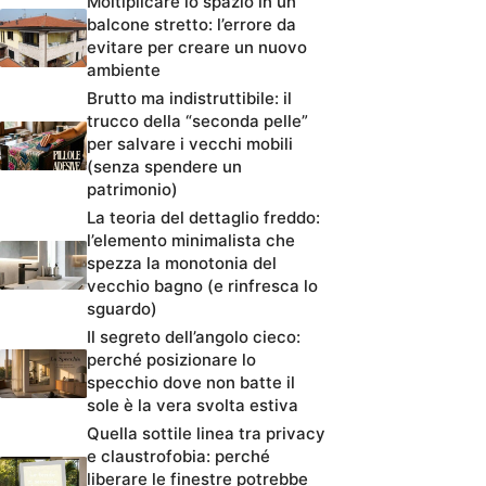
Moltiplicare lo spazio in un
balcone stretto: l’errore da
evitare per creare un nuovo
ambiente
Brutto ma indistruttibile: il
trucco della “seconda pelle”
per salvare i vecchi mobili
(senza spendere un
patrimonio)
La teoria del dettaglio freddo:
l’elemento minimalista che
spezza la monotonia del
vecchio bagno (e rinfresca lo
sguardo)
Il segreto dell’angolo cieco:
perché posizionare lo
specchio dove non batte il
sole è la vera svolta estiva
Quella sottile linea tra privacy
e claustrofobia: perché
liberare le finestre potrebbe