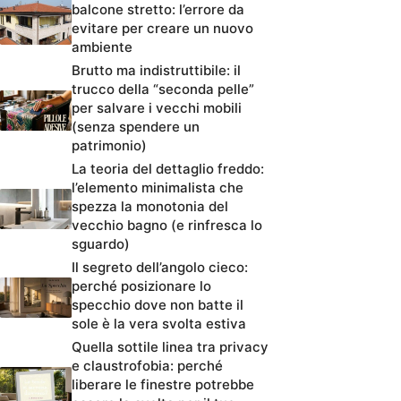
balcone stretto: l’errore da
evitare per creare un nuovo
ambiente
Brutto ma indistruttibile: il
trucco della “seconda pelle”
per salvare i vecchi mobili
(senza spendere un
patrimonio)
La teoria del dettaglio freddo:
l’elemento minimalista che
spezza la monotonia del
vecchio bagno (e rinfresca lo
sguardo)
Il segreto dell’angolo cieco:
perché posizionare lo
specchio dove non batte il
sole è la vera svolta estiva
Quella sottile linea tra privacy
e claustrofobia: perché
liberare le finestre potrebbe