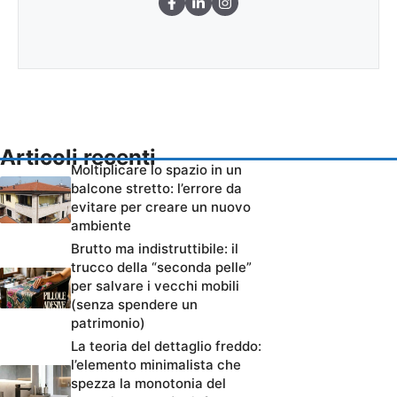
Articoli recenti
Moltiplicare lo spazio in un
balcone stretto: l’errore da
evitare per creare un nuovo
ambiente
Brutto ma indistruttibile: il
trucco della “seconda pelle”
per salvare i vecchi mobili
(senza spendere un
patrimonio)
La teoria del dettaglio freddo:
l’elemento minimalista che
spezza la monotonia del