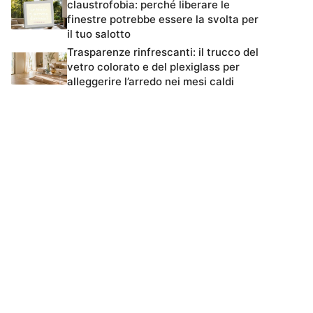
claustrofobia: perché liberare le
finestre potrebbe essere la svolta per
il tuo salotto
Trasparenze rinfrescanti: il trucco del
vetro colorato e del plexiglass per
alleggerire l’arredo nei mesi caldi