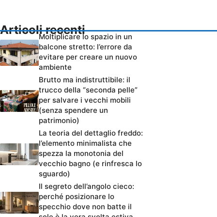
Articoli recenti
Moltiplicare lo spazio in un
balcone stretto: l’errore da
evitare per creare un nuovo
ambiente
Brutto ma indistruttibile: il
trucco della “seconda pelle”
per salvare i vecchi mobili
(senza spendere un
patrimonio)
La teoria del dettaglio freddo:
l’elemento minimalista che
spezza la monotonia del
vecchio bagno (e rinfresca lo
sguardo)
Il segreto dell’angolo cieco:
perché posizionare lo
specchio dove non batte il
sole è la vera svolta estiva