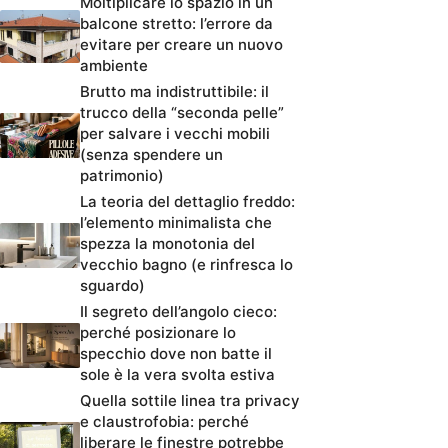
Moltiplicare lo spazio in un
balcone stretto: l’errore da
evitare per creare un nuovo
ambiente
Brutto ma indistruttibile: il
trucco della “seconda pelle”
per salvare i vecchi mobili
(senza spendere un
patrimonio)
La teoria del dettaglio freddo:
l’elemento minimalista che
spezza la monotonia del
vecchio bagno (e rinfresca lo
sguardo)
Il segreto dell’angolo cieco:
perché posizionare lo
specchio dove non batte il
sole è la vera svolta estiva
Quella sottile linea tra privacy
e claustrofobia: perché
liberare le finestre potrebbe