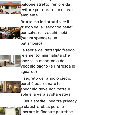
balcone stretto: l’errore da
evitare per creare un nuovo
ambiente
Brutto ma indistruttibile: il
trucco della “seconda pelle”
per salvare i vecchi mobili
(senza spendere un
patrimonio)
La teoria del dettaglio freddo:
l’elemento minimalista che
spezza la monotonia del
vecchio bagno (e rinfresca lo
sguardo)
Il segreto dell’angolo cieco:
perché posizionare lo
specchio dove non batte il
sole è la vera svolta estiva
Quella sottile linea tra privacy
e claustrofobia: perché
liberare le finestre potrebbe