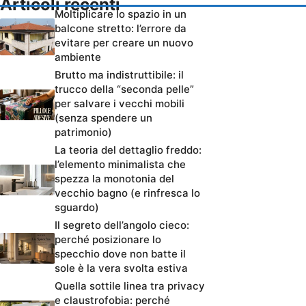
Articoli recenti
Moltiplicare lo spazio in un
balcone stretto: l’errore da
evitare per creare un nuovo
ambiente
Brutto ma indistruttibile: il
trucco della “seconda pelle”
per salvare i vecchi mobili
(senza spendere un
patrimonio)
La teoria del dettaglio freddo:
l’elemento minimalista che
spezza la monotonia del
vecchio bagno (e rinfresca lo
sguardo)
Il segreto dell’angolo cieco:
perché posizionare lo
specchio dove non batte il
sole è la vera svolta estiva
Quella sottile linea tra privacy
e claustrofobia: perché