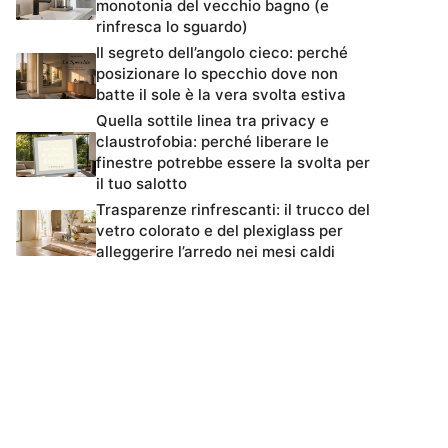
monotonia del vecchio bagno (e
rinfresca lo sguardo)
Il segreto dell’angolo cieco: perché
posizionare lo specchio dove non
batte il sole è la vera svolta estiva
Quella sottile linea tra privacy e
claustrofobia: perché liberare le
finestre potrebbe essere la svolta per
il tuo salotto
Trasparenze rinfrescanti: il trucco del
vetro colorato e del plexiglass per
alleggerire l’arredo nei mesi caldi