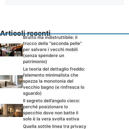
Articoli recenti
Brutto ma indistruttibile: il
trucco della “seconda pelle”
per salvare i vecchi mobili
(senza spendere un
patrimonio)
La teoria del dettaglio freddo:
l’elemento minimalista che
spezza la monotonia del
vecchio bagno (e rinfresca lo
sguardo)
Il segreto dell’angolo cieco:
perché posizionare lo
specchio dove non batte il
sole è la vera svolta estiva
Quella sottile linea tra privacy