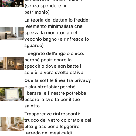
(senza spendere un
patrimonio)
La teoria del dettaglio freddo:
l’elemento minimalista che
spezza la monotonia del
vecchio bagno (e rinfresca lo
sguardo)
Il segreto dell’angolo cieco:
perché posizionare lo
specchio dove non batte il
sole è la vera svolta estiva
Quella sottile linea tra privacy
e claustrofobia: perché
liberare le finestre potrebbe
essere la svolta per il tuo
salotto
Trasparenze rinfrescanti: il
trucco del vetro colorato e del
plexiglass per alleggerire
l’arredo nei mesi caldi