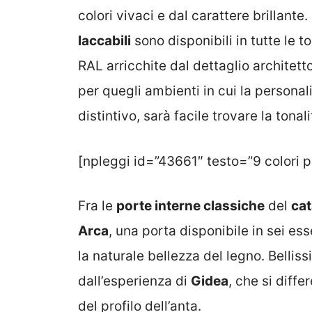
colori vivaci e dal carattere brillant
laccabili
sono disponibili in tutte le t
RAL arricchite dal dettaglio architet
per quegli ambienti in cui la person
distintivo, sarà facile trovare la tonal
[npleggi id=”43661″ testo=”9 colori p
Fra le
porte interne classiche
del
cat
Arca
, una porta disponibile in sei e
la naturale bellezza del legno. Belli
dall’esperienza di
Gidea
, che si diff
del profilo dell’anta.