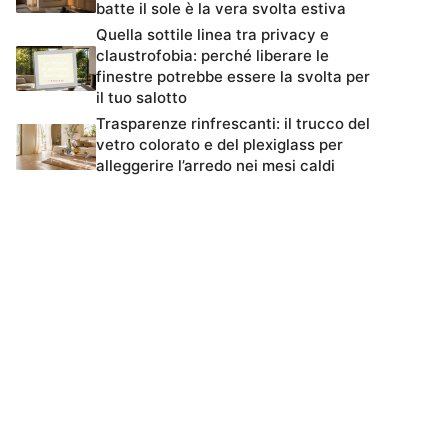
batte il sole è la vera svolta estiva
Quella sottile linea tra privacy e
claustrofobia: perché liberare le
finestre potrebbe essere la svolta per
il tuo salotto
Trasparenze rinfrescanti: il trucco del
vetro colorato e del plexiglass per
alleggerire l’arredo nei mesi caldi