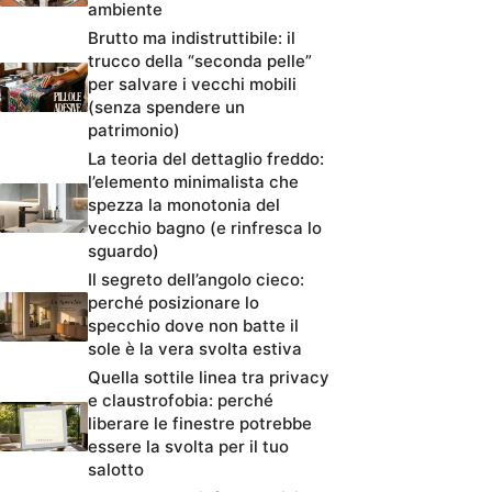
ambiente
Brutto ma indistruttibile: il
trucco della “seconda pelle”
per salvare i vecchi mobili
(senza spendere un
patrimonio)
La teoria del dettaglio freddo:
l’elemento minimalista che
spezza la monotonia del
vecchio bagno (e rinfresca lo
sguardo)
Il segreto dell’angolo cieco:
perché posizionare lo
specchio dove non batte il
sole è la vera svolta estiva
Quella sottile linea tra privacy
e claustrofobia: perché
liberare le finestre potrebbe
essere la svolta per il tuo
salotto