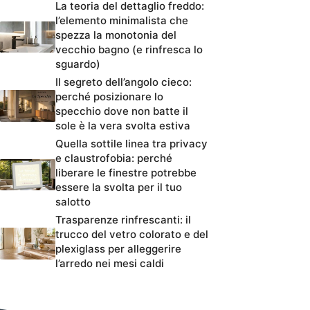
La teoria del dettaglio freddo:
l’elemento minimalista che
spezza la monotonia del
vecchio bagno (e rinfresca lo
sguardo)
Il segreto dell’angolo cieco:
perché posizionare lo
specchio dove non batte il
sole è la vera svolta estiva
Quella sottile linea tra privacy
e claustrofobia: perché
liberare le finestre potrebbe
essere la svolta per il tuo
salotto
Trasparenze rinfrescanti: il
trucco del vetro colorato e del
plexiglass per alleggerire
l’arredo nei mesi caldi