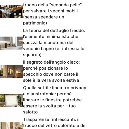
trucco della “seconda pelle”
per salvare i vecchi mobili
(senza spendere un
patrimonio)
La teoria del dettaglio freddo:
l’elemento minimalista che
spezza la monotonia del
vecchio bagno (e rinfresca lo
sguardo)
Il segreto dell’angolo cieco:
perché posizionare lo
specchio dove non batte il
sole è la vera svolta estiva
Quella sottile linea tra privacy
e claustrofobia: perché
liberare le finestre potrebbe
essere la svolta per il tuo
salotto
Trasparenze rinfrescanti: il
trucco del vetro colorato e del