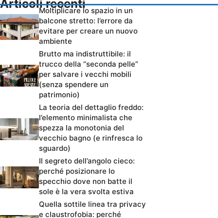
Articoli recenti
Moltiplicare lo spazio in un
balcone stretto: l’errore da
evitare per creare un nuovo
ambiente
Brutto ma indistruttibile: il
trucco della “seconda pelle”
per salvare i vecchi mobili
(senza spendere un
patrimonio)
La teoria del dettaglio freddo:
l’elemento minimalista che
spezza la monotonia del
vecchio bagno (e rinfresca lo
sguardo)
Il segreto dell’angolo cieco:
perché posizionare lo
specchio dove non batte il
sole è la vera svolta estiva
Quella sottile linea tra privacy
e claustrofobia: perché