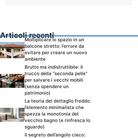
Articoli recenti
Moltiplicare lo spazio in un
balcone stretto: l’errore da
evitare per creare un nuovo
ambiente
Brutto ma indistruttibile: il
trucco della “seconda pelle”
per salvare i vecchi mobili
(senza spendere un
patrimonio)
La teoria del dettaglio freddo:
l’elemento minimalista che
spezza la monotonia del
vecchio bagno (e rinfresca lo
sguardo)
Il segreto dell’angolo cieco: