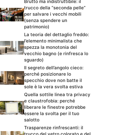
Brutto ma indistruttibile: il
trucco della “seconda pelle”
per salvare i vecchi mobili
(senza spendere un
patrimonio)
La teoria del dettaglio freddo:
l’elemento minimalista che
spezza la monotonia del
vecchio bagno (e rinfresca lo
sguardo)
Il segreto dell’angolo cieco:
perché posizionare lo
specchio dove non batte il
sole è la vera svolta estiva
Quella sottile linea tra privacy
e claustrofobia: perché
liberare le finestre potrebbe
essere la svolta per il tuo
salotto
Trasparenze rinfrescanti: il
trucco del vetro colorato e del