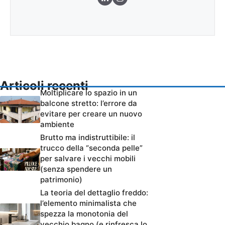
Articoli recenti
Moltiplicare lo spazio in un
balcone stretto: l’errore da
evitare per creare un nuovo
ambiente
Brutto ma indistruttibile: il
trucco della “seconda pelle”
per salvare i vecchi mobili
(senza spendere un
patrimonio)
La teoria del dettaglio freddo:
l’elemento minimalista che
spezza la monotonia del
vecchio bagno (e rinfresca lo