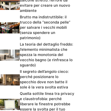
balcone stretto: l’errore da
evitare per creare un nuovo
ambiente
Brutto ma indistruttibile: il
trucco della “seconda pelle”
per salvare i vecchi mobili
(senza spendere un
patrimonio)
La teoria del dettaglio freddo:
l’elemento minimalista che
spezza la monotonia del
vecchio bagno (e rinfresca lo
sguardo)
Il segreto dell’angolo cieco:
perché posizionare lo
specchio dove non batte il
sole è la vera svolta estiva
Quella sottile linea tra privacy
e claustrofobia: perché
liberare le finestre potrebbe
essere la svolta per il tuo