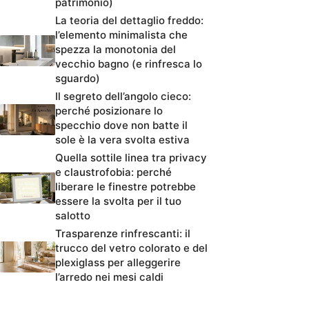
patrimonio)
La teoria del dettaglio freddo:
l’elemento minimalista che
spezza la monotonia del
vecchio bagno (e rinfresca lo
sguardo)
Il segreto dell’angolo cieco:
perché posizionare lo
specchio dove non batte il
sole è la vera svolta estiva
Quella sottile linea tra privacy
e claustrofobia: perché
liberare le finestre potrebbe
essere la svolta per il tuo
salotto
Trasparenze rinfrescanti: il
trucco del vetro colorato e del
plexiglass per alleggerire
l’arredo nei mesi caldi