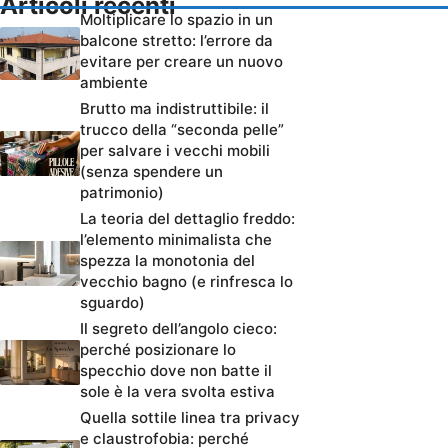
Articoli recenti
Moltiplicare lo spazio in un
balcone stretto: l’errore da
evitare per creare un nuovo
ambiente
Brutto ma indistruttibile: il
trucco della “seconda pelle”
per salvare i vecchi mobili
(senza spendere un
patrimonio)
La teoria del dettaglio freddo:
l’elemento minimalista che
spezza la monotonia del
vecchio bagno (e rinfresca lo
sguardo)
Il segreto dell’angolo cieco:
perché posizionare lo
specchio dove non batte il
sole è la vera svolta estiva
Quella sottile linea tra privacy
e claustrofobia: perché