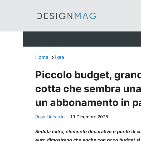
Vai
al
contenuto
Home
Ikea
Piccolo budget, grande
cotta che sembra una
un abbonamento in p
Rosa Liccardo
-
19 Dicembre 2025
Seduta extra, elemento decorativo e punto di com
euro dimostrano che anche con poco budget si 