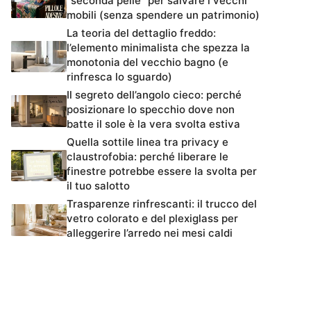
“seconda pelle” per salvare i vecchi
mobili (senza spendere un patrimonio)
La teoria del dettaglio freddo:
l’elemento minimalista che spezza la
monotonia del vecchio bagno (e
rinfresca lo sguardo)
Il segreto dell’angolo cieco: perché
posizionare lo specchio dove non
batte il sole è la vera svolta estiva
Quella sottile linea tra privacy e
claustrofobia: perché liberare le
finestre potrebbe essere la svolta per
il tuo salotto
Trasparenze rinfrescanti: il trucco del
vetro colorato e del plexiglass per
alleggerire l’arredo nei mesi caldi