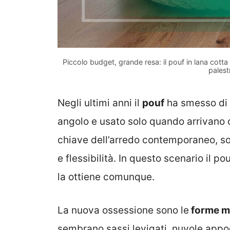
Piccolo budget, grande resa: il pouf in lana cot
palest
Negli ultimi anni il
pouf
ha smesso di e
angolo e usato solo quando arrivano o
chiave dell’arredo contemporaneo, so
e flessibilità. In questo scenario il 
la ottiene comunque.
La nuova ossessione sono le
forme m
sembrano sassi levigati, nuvole appogg