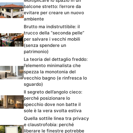
Moltiplicare lo spazio in un
balcone stretto: l’errore da
evitare per creare un nuovo
ambiente
Brutto ma indistruttibile: il
trucco della “seconda pelle”
per salvare i vecchi mobili
(senza spendere un
patrimonio)
La teoria del dettaglio freddo:
l’elemento minimalista che
spezza la monotonia del
vecchio bagno (e rinfresca lo
sguardo)
Il segreto dell’angolo cieco:
perché posizionare lo
specchio dove non batte il
sole è la vera svolta estiva
Quella sottile linea tra privacy
e claustrofobia: perché
liberare le finestre potrebbe