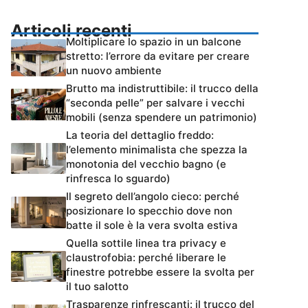
Articoli recenti
Moltiplicare lo spazio in un balcone
stretto: l’errore da evitare per creare
un nuovo ambiente
Brutto ma indistruttibile: il trucco della
“seconda pelle” per salvare i vecchi
mobili (senza spendere un patrimonio)
La teoria del dettaglio freddo:
l’elemento minimalista che spezza la
monotonia del vecchio bagno (e
rinfresca lo sguardo)
Il segreto dell’angolo cieco: perché
posizionare lo specchio dove non
batte il sole è la vera svolta estiva
Quella sottile linea tra privacy e
claustrofobia: perché liberare le
finestre potrebbe essere la svolta per
il tuo salotto
Trasparenze rinfrescanti: il trucco del