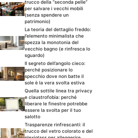
trucco della “seconda pelle”
per salvare i vecchi mobili
(senza spendere un
patrimonio)
La teoria del dettaglio freddo:
l’elemento minimalista che
spezza la monotonia del
vecchio bagno (e rinfresca lo
sguardo)
Il segreto dell’angolo cieco:
perché posizionare lo
specchio dove non batte il
sole è la vera svolta estiva
Quella sottile linea tra privacy
e claustrofobia: perché
liberare le finestre potrebbe
essere la svolta per il tuo
salotto
Trasparenze rinfrescanti: il
trucco del vetro colorato e del
plexiglass per alleggerire