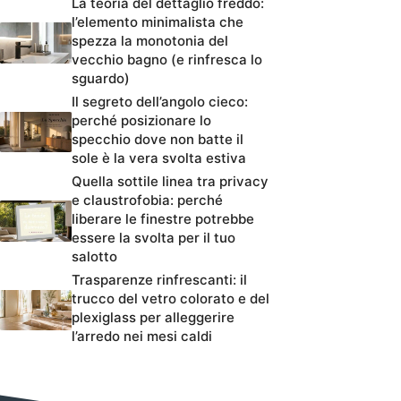
La teoria del dettaglio freddo:
l’elemento minimalista che
spezza la monotonia del
vecchio bagno (e rinfresca lo
sguardo)
Il segreto dell’angolo cieco:
perché posizionare lo
specchio dove non batte il
sole è la vera svolta estiva
Quella sottile linea tra privacy
e claustrofobia: perché
liberare le finestre potrebbe
essere la svolta per il tuo
salotto
Trasparenze rinfrescanti: il
trucco del vetro colorato e del
plexiglass per alleggerire
l’arredo nei mesi caldi