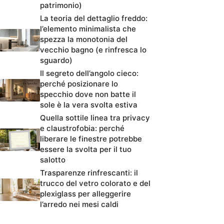
patrimonio)
La teoria del dettaglio freddo:
l’elemento minimalista che
spezza la monotonia del
vecchio bagno (e rinfresca lo
sguardo)
Il segreto dell’angolo cieco:
perché posizionare lo
specchio dove non batte il
sole è la vera svolta estiva
Quella sottile linea tra privacy
e claustrofobia: perché
liberare le finestre potrebbe
essere la svolta per il tuo
salotto
Trasparenze rinfrescanti: il
trucco del vetro colorato e del
plexiglass per alleggerire
l’arredo nei mesi caldi