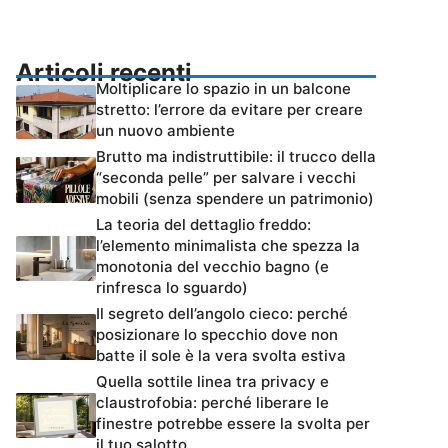
Articoli recenti
Moltiplicare lo spazio in un balcone
stretto: l’errore da evitare per creare
un nuovo ambiente
Brutto ma indistruttibile: il trucco della
“seconda pelle” per salvare i vecchi
mobili (senza spendere un patrimonio)
La teoria del dettaglio freddo:
l’elemento minimalista che spezza la
monotonia del vecchio bagno (e
rinfresca lo sguardo)
Il segreto dell’angolo cieco: perché
posizionare lo specchio dove non
batte il sole è la vera svolta estiva
Quella sottile linea tra privacy e
claustrofobia: perché liberare le
finestre potrebbe essere la svolta per
il tuo salotto