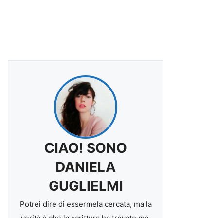
CIAO! SONO
DANIELA
GUGLIELMI
Potrei dire di essermela cercata, ma la
verità è che la scrittura ha trovato me.