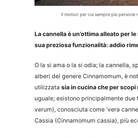
Il motivo per cui sempre più persone 
La cannella è un’ottima alleato per l
sua preziosa funzionalità: addio rim
O la si ama o la si odia; la cannella, 
alberi del genere Cinnamomum, è nota
utilizzata
sia in cucina che per scopi
uguale; esistono principalmente due 
verum), conosciuta come ‘vera cannella
Cassia (Cinnamomum cassia), più eco