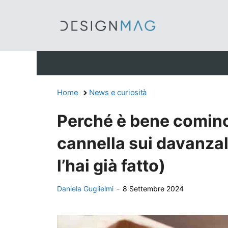
Vai
al
contenuto
Home
News e curiosità
Perché è bene cominci
cannella sui davanzali
l’hai già fatto)
Daniela Guglielmi
-
8 Settembre 2024