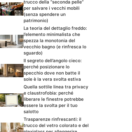
trucco della “seconda pelle”
per salvare i vecchi mobili
(senza spendere un
patrimonio)
La teoria del dettaglio freddo:
l’elemento minimalista che
spezza la monotonia del
vecchio bagno (e rinfresca lo
sguardo)
Il segreto dell’angolo cieco:
perché posizionare lo
specchio dove non batte il
sole è la vera svolta estiva
Quella sottile linea tra privacy
e claustrofobia: perché
liberare le finestre potrebbe
essere la svolta per il tuo
salotto
Trasparenze rinfrescanti: il
trucco del vetro colorato e del
plexiglass per alleggerire